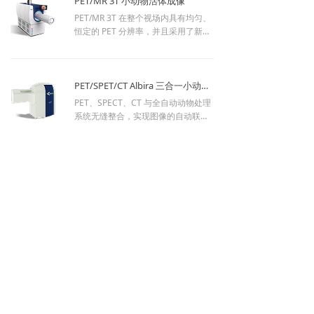
PET/MR 3T 小动物活体成像
PET/MR 3T 在整个视场内具有均匀、
恒定的 PET 分辨率，并且采用了新开
发的 3T 无制冷剂磁体和自动化动物
运输系统，能够简化您的工作流程并
在各个应用领域中为您提供支持。
PET/SPET/CT Albira 三合一小动物成像系统
PET、SPECT、CT 与全自动动物处理
系统无缝整合，实现图像的自动联合
登记。以一种成像模态作为起点，用
户可根据需要升级系统功能，增加成
像模态或扩展 PET 探测器的覆盖范
围。
MRI 磁共振成像
뀠
BioSpec 3T小动物核磁成像
BioSpec 3T 使用 3 特斯拉转化场，布
局紧凑，方便安装，可容纳多个多用
途临床前 MRI 和 MRS 系统。易于安
装的BioSpec 3T填补了偏重于解剖结
构成像的1特斯拉磁体和适用于尖端科
研的高场MRI之间的空白。